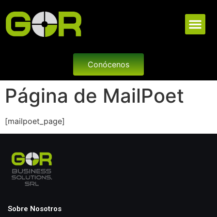
Conócenos
Página de MailPoet
[mailpoet_page]
Sobre Nosotros